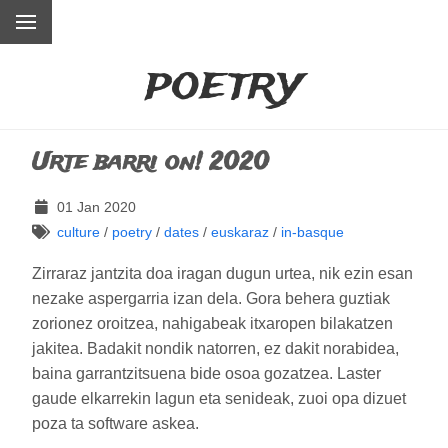
poetry
Urte barri on! 2020
01 Jan 2020
culture
/
poetry
/
dates
/
euskaraz
/
in-basque
Zirraraz jantzita doa iragan dugun urtea, nik ezin esan
nezake aspergarria izan dela. Gora behera guztiak
zorionez oroitzea, nahigabeak itxaropen bilakatzen
jakitea. Badakit nondik natorren, ez dakit norabidea,
baina garrantzitsuena bide osoa gozatzea. Laster
gaude elkarrekin lagun eta senideak, zuoi opa dizuet
poza ta software askea.